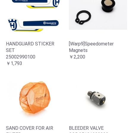
HANDGUARD STICKER
[Warp9]Speedometer
SET
Magnets
25002990100
￥2,200
￥1,793
SAND COVER FOR AIR
BLEEDER VALVE