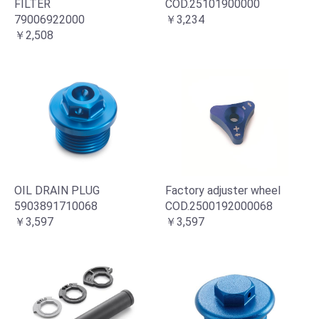
FILTER
COD.25101900000
79006922000
￥3,234
￥2,508
OIL DRAIN PLUG
Factory adjuster wheel
5903891710068
COD.2500192000068
￥3,597
￥3,597