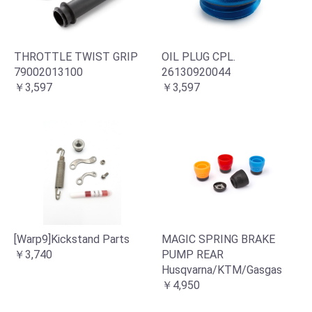
THROTTLE TWIST GRIP
OIL PLUG CPL.
79002013100
26130920044
￥3,597
￥3,597
[Warp9]Kickstand Parts
MAGIC SPRING BRAKE
￥3,740
PUMP REAR
Husqvarna/KTM/Gasgas
￥4,950