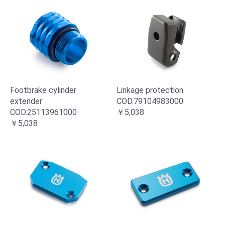
Footbrake cylinder
Linkage protection
extender
COD.79104983000
COD.25113961000
￥5,038
￥5,038