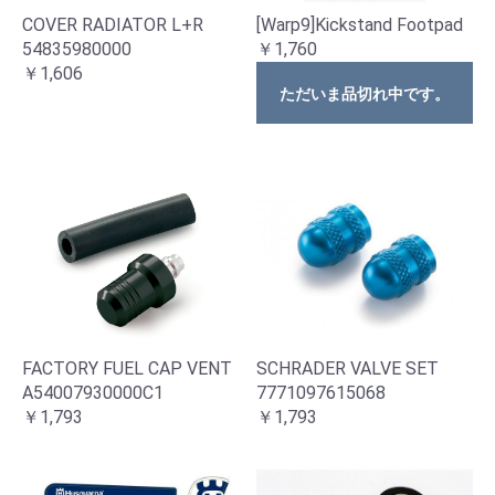
COVER RADIATOR L+R
[Warp9]Kickstand Footpad
54835980000
￥1,760
￥1,606
ただいま品切れ中です。
FACTORY FUEL CAP VENT
SCHRADER VALVE SET
A54007930000C1
7771097615068
￥1,793
￥1,793