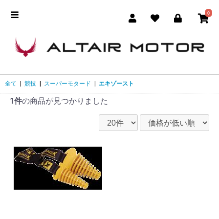
0
全て
|
競技
|
スーパーモタード
|
エキゾースト
1件
の商品が見つかりました