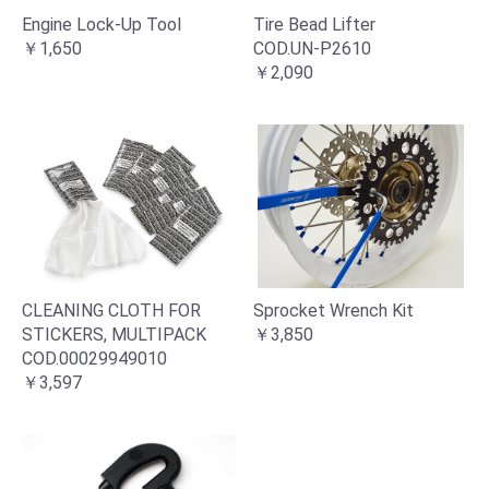
Engine Lock-Up Tool
Tire Bead Lifter
￥1,650
COD.UN-P2610
￥2,090
CLEANING CLOTH FOR
Sprocket Wrench Kit
STICKERS, MULTIPACK
￥3,850
COD.00029949010
￥3,597