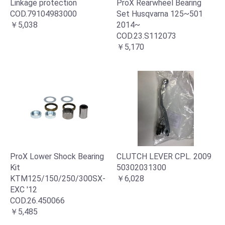
Linkage protection
ProX Rearwheel Bearing
COD.79104983000
Set Husqvarna 125~501
￥5,038
2014~
COD.23.S112073
￥5,170
ProX Lower Shock Bearing
CLUTCH LEVER CPL. 2009
Kit
50302031300
KTM125/150/250/300SX-
￥6,028
EXC '12
COD.26.450066
￥5,485