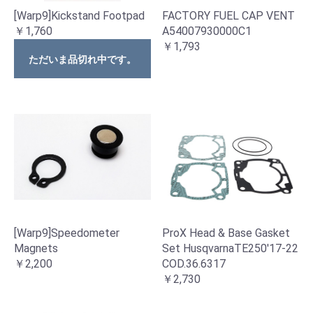
[Warp9]Kickstand Footpad
FACTORY FUEL CAP VENT
￥1,760
A54007930000C1
￥1,793
ただいま品切れ中です。
[Warp9]Speedometer
ProX Head & Base Gasket
Magnets
Set HusqvarnaTE250'17-22
￥2,200
COD.36.6317
￥2,730