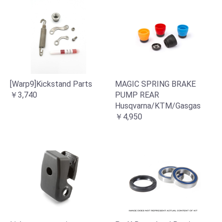
[Warp9]Kickstand Parts
MAGIC SPRING BRAKE
￥3,740
PUMP REAR
Husqvarna/KTM/Gasgas
￥4,950