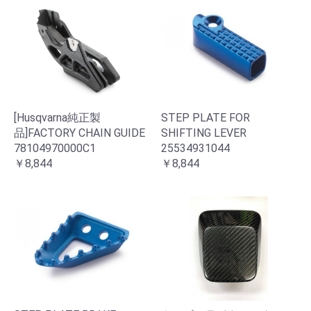
[Husqvarna純正製
STEP PLATE FOR
品]FACTORY CHAIN GUIDE
SHIFTING LEVER
78104970000C1
25534931044
￥8,844
￥8,844