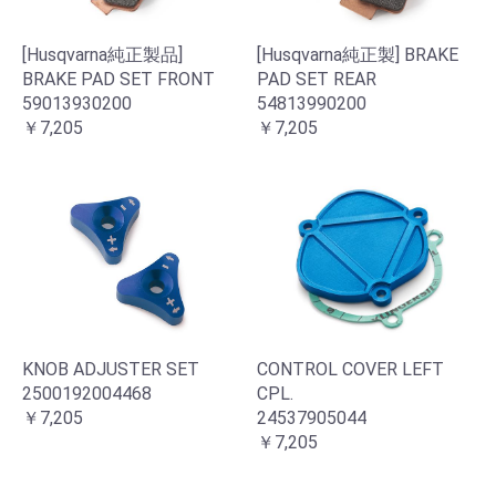
[Husqvarna純正製品]
[Husqvarna純正製] BRAKE
BRAKE PAD SET FRONT
PAD SET REAR
59013930200
54813990200
￥7,205
￥7,205
KNOB ADJUSTER SET
CONTROL COVER LEFT
2500192004468
CPL.
￥7,205
24537905044
￥7,205