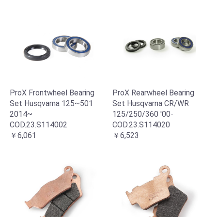
ProX Frontwheel Bearing
ProX Rearwheel Bearing
Set Husqvarna 125~501
Set Husqvarna CR/WR
2014~
125/250/360 '00-
COD.23.S114002
COD.23.S114020
￥6,061
￥6,523